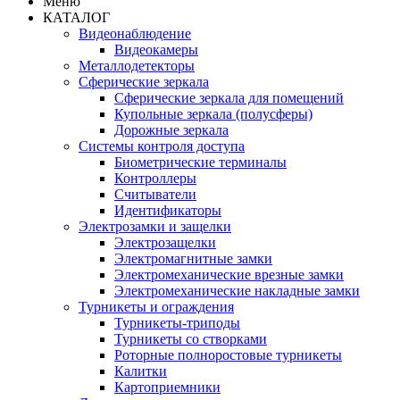
Меню
КАТАЛОГ
Видеонаблюдение
Видеокамеры
Металлодетекторы
Сферические зеркала
Сферические зеркала для помещений
Купольные зеркала (полусферы)
Дорожные зеркала
Системы контроля доступа
Биометрические терминалы
Контроллеры
Считыватели
Идентификаторы
Электрозамки и защелки
Электрозащелки
Электромагнитные замки
Электромеханические врезные замки
Электромеханические накладные замки
Турникеты и ограждения
Турникеты-триподы
Турникеты со створками
Роторные полноростовые турникеты
Калитки
Картоприемники