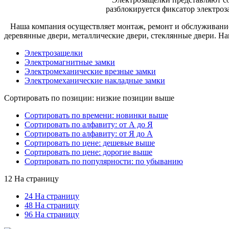
разблокируется фиксатор электро
Наша компания осуществляет монтаж, ремонт и обслуживание 
деревянные двери, металлические двери, стеклянные двери. Н
Электрозащелки
Электромагнитные замки
Электромеханические врезные замки
Электромеханические накладные замки
Сортировать по позиции: низкие позиции выше
Сортировать по времени: новинки выше
Сортировать по алфавиту: от А до Я
Сортировать по алфавиту: от Я до А
Сортировать по цене: дешевые выше
Сортировать по цене: дорогие выше
Сортировать по популярности: по убыванию
12 На страницу
24 На страницу
48 На страницу
96 На страницу