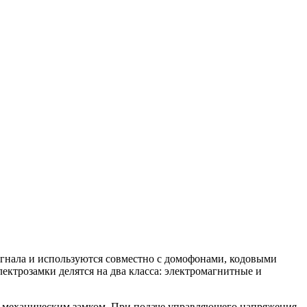
гнала и используются совместно с домофонами, кодовыми
ектрозамки делятся на два класса: электромагнитные и
 механическим замком. При подаче управляющего напряжения