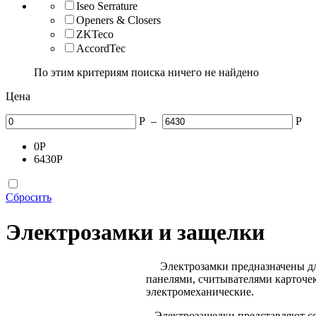
Iseo Serrature
Openers & Closers
ZKTeco
AccordTec
По этим критериям поиска ничего не найдено
Цена
Р
–
Р
0
Р
6430
Р
Сбросить
Электрозамки и защелки
Электрозамки предназначены для 
панелями, считывателями карточек
электромеханические.
Электрозащелки представляют соб