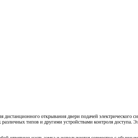
дистанционного открывания двери подачей электрического си
 различных типов и другими устройствами контроля доступа. Эл
ой ответную часть замка и используются совместно с обычным