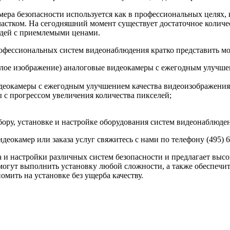
а безопасности используется как в профессиональных целях, к
частком. На сегодняшний момент существует достаточное колич
юдей с приемлемыми ценами.
сcиональных систем видеонаблюдения кратко представить мо
лое изображение) аналоговые видеокамеры с ежегодным улучше
деокамеры с ежегодным улучшением качества видеоизображения 
ы с прогрессом увеличения количества пикселей;
ру, установке и настройке оборудования систем видеонаблюде
окамер или заказа услуг свяжитесь с нами по телефону (495) 6
настройки различных систем безопасности и предлагает высок
могут выполнить установку любой сложности, а также обеспечи
омить на установке без ущерба качеству.