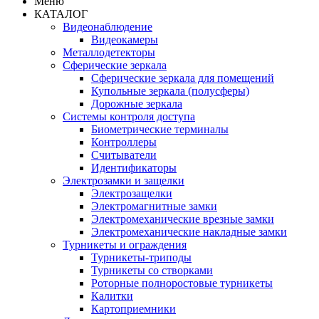
Меню
КАТАЛОГ
Видеонаблюдение
Видеокамеры
Металлодетекторы
Сферические зеркала
Сферические зеркала для помещений
Купольные зеркала (полусферы)
Дорожные зеркала
Системы контроля доступа
Биометрические терминалы
Контроллеры
Считыватели
Идентификаторы
Электрозамки и защелки
Электрозащелки
Электромагнитные замки
Электромеханические врезные замки
Электромеханические накладные замки
Турникеты и ограждения
Турникеты-триподы
Турникеты со створками
Роторные полноростовые турникеты
Калитки
Картоприемники