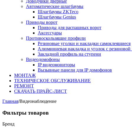
Доводчики дверные
Автоматические шлагбаумы
Шлагбаумы ZKTeco
Шлагбаумы Genius
Приводы ворот
Приводы для распашных ворот
Аксессуары
Противоскользящие профили
Резиновые уголки и накладки самоклеящиеся
Алюминиевая накладка и уголок с резиновой 
Закладной профиль на ступени
Видеодомофоны
IP видеомониторы
Вызывные панели для IP домофонов
МОНТАЖ
ТЕХНИЧЕСКОЕ ОБСЛУЖИВАНИЕ
РЕМОНТ
СКАЧАТЬ ПРАЙС-ЛИСТ
Главная
/
Видеонаблюдение
Фильтры товаров
Бренд