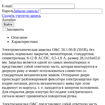
E-mail
Пароль
Забыли пароль?
Создать учетную запись
Антибот
Войти
Запомнить
Описание
Характеристики
Электромеханическая защелка O&C 50.1.00.B (501B), без
планки, нормально закрытая, миниатюрная, стандартная,
симметричная, 8-12 В AC/DC, 0,5-1,0 А, размер 28,1х16х65,6
мм. Защелка является одной из самых миниатюрных и
представляет собой ответную часть, которая монтируется в
дверную раму и может использоваться совместно со
стандартным механическим замком. Отпирание двери
происходит разблокировкой фиксатора электрозащелки при
подаче питания, ригель механического замка при этом
выдвинут из корпуса, т. е. находится в запертом положении.
Для открытия двери изнутри без подачи электрического
сигнала может применяться поворотная ручка.
Электрозащелки O&C представляют собой ответную часть