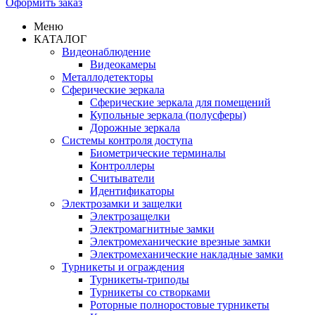
Оформить заказ
Меню
КАТАЛОГ
Видеонаблюдение
Видеокамеры
Металлодетекторы
Сферические зеркала
Сферические зеркала для помещений
Купольные зеркала (полусферы)
Дорожные зеркала
Системы контроля доступа
Биометрические терминалы
Контроллеры
Считыватели
Идентификаторы
Электрозамки и защелки
Электрозащелки
Электромагнитные замки
Электромеханические врезные замки
Электромеханические накладные замки
Турникеты и ограждения
Турникеты-триподы
Турникеты со створками
Роторные полноростовые турникеты