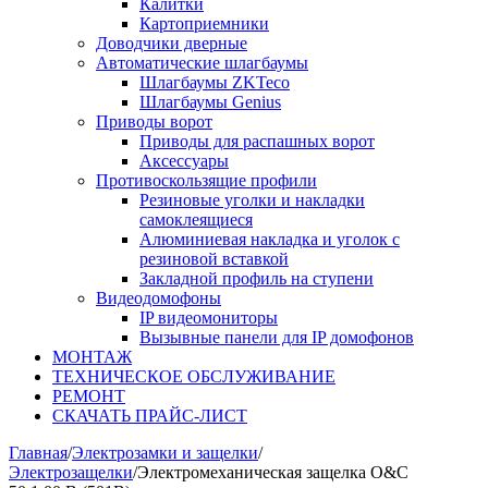
Калитки
Картоприемники
Доводчики дверные
Автоматические шлагбаумы
Шлагбаумы ZKTeco
Шлагбаумы Genius
Приводы ворот
Приводы для распашных ворот
Аксессуары
Противоскользящие профили
Резиновые уголки и накладки
самоклеящиеся
Алюминиевая накладка и уголок с
резиновой вставкой
Закладной профиль на ступени
Видеодомофоны
IP видеомониторы
Вызывные панели для IP домофонов
МОНТАЖ
ТЕХНИЧЕСКОЕ ОБСЛУЖИВАНИЕ
РЕМОНТ
СКАЧАТЬ ПРАЙС-ЛИСТ
Главная
/
Электрозамки и защелки
/
Электрозащелки
/
Электромеханическая защелка O&C