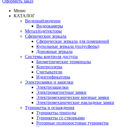
Оформить заказ
Меню
КАТАЛОГ
Видеонаблюдение
Видеокамеры
Металлодетекторы
Сферические зеркала
Сферические зеркала для помещений
Купольные зеркала (полусферы)
Дорожные зеркала
Системы контроля доступа
Биометрические терминалы
Контроллеры
Считыватели
Идентификаторы
Электрозамки и защелки
Электрозащелки
Электромагнитные замки
Электромеханические врезные замки
Электромеханические накладные замки
Турникеты и ограждения
Турникеты-триподы
Турникеты со створками
Роторные полноростовые турникеты