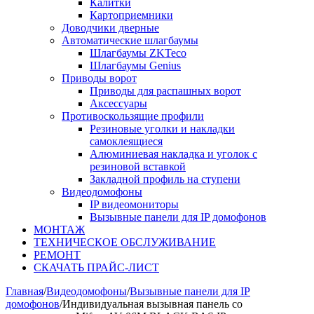
Калитки
Картоприемники
Доводчики дверные
Автоматические шлагбаумы
Шлагбаумы ZKTeco
Шлагбаумы Genius
Приводы ворот
Приводы для распашных ворот
Аксессуары
Противоскользящие профили
Резиновые уголки и накладки
самоклеящиеся
Алюминиевая накладка и уголок с
резиновой вставкой
Закладной профиль на ступени
Видеодомофоны
IP видеомониторы
Вызывные панели для IP домофонов
МОНТАЖ
ТЕХНИЧЕСКОЕ ОБСЛУЖИВАНИЕ
РЕМОНТ
СКАЧАТЬ ПРАЙС-ЛИСТ
Главная
/
Видеодомофоны
/
Вызывные панели для IP
домофонов
/
Индивидуальная вызывная панель со