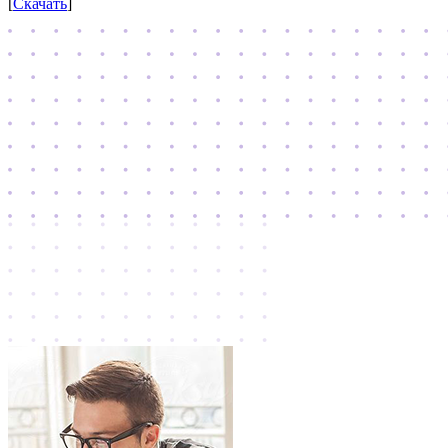
[
Скачать
]