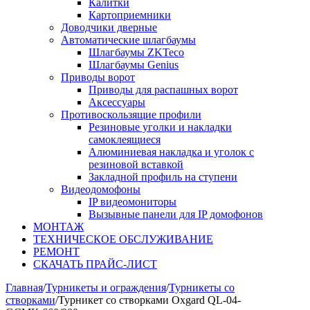
Калитки
Картоприемники
Доводчики дверные
Автоматические шлагбаумы
Шлагбаумы ZKTeco
Шлагбаумы Genius
Приводы ворот
Приводы для распашных ворот
Аксессуары
Противоскользящие профили
Резиновые уголки и накладки
самоклеящиеся
Алюминиевая накладка и уголок с
резиновой вставкой
Закладной профиль на ступени
Видеодомофоны
IP видеомониторы
Вызывные панели для IP домофонов
МОНТАЖ
ТЕХНИЧЕСКОЕ ОБСЛУЖИВАНИЕ
РЕМОНТ
СКАЧАТЬ ПРАЙС-ЛИСТ
Главная
/
Турникеты и ограждения
/
Турникеты со
створками
/
Турникет со створками Oxgard QL-04-