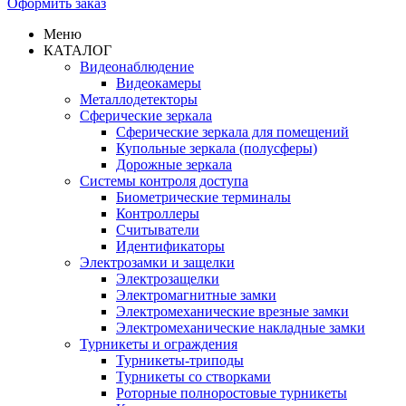
Оформить заказ
Меню
КАТАЛОГ
Видеонаблюдение
Видеокамеры
Металлодетекторы
Сферические зеркала
Сферические зеркала для помещений
Купольные зеркала (полусферы)
Дорожные зеркала
Системы контроля доступа
Биометрические терминалы
Контроллеры
Считыватели
Идентификаторы
Электрозамки и защелки
Электрозащелки
Электромагнитные замки
Электромеханические врезные замки
Электромеханические накладные замки
Турникеты и ограждения
Турникеты-триподы
Турникеты со створками
Роторные полноростовые турникеты