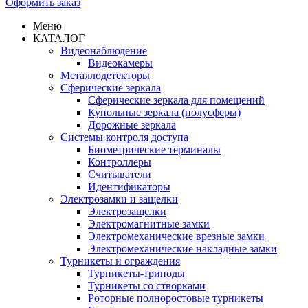
Оформить заказ
Меню
КАТАЛОГ
Видеонаблюдение
Видеокамеры
Металлодетекторы
Сферические зеркала
Сферические зеркала для помещений
Купольные зеркала (полусферы)
Дорожные зеркала
Системы контроля доступа
Биометрические терминалы
Контроллеры
Считыватели
Идентификаторы
Электрозамки и защелки
Электрозащелки
Электромагнитные замки
Электромеханические врезные замки
Электромеханические накладные замки
Турникеты и ограждения
Турникеты-триподы
Турникеты со створками
Роторные полноростовые турникеты