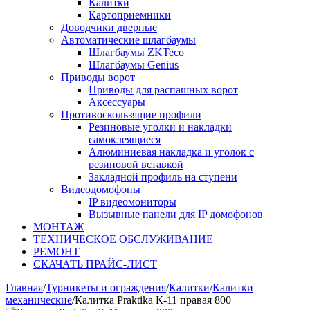
Калитки
Картоприемники
Доводчики дверные
Автоматические шлагбаумы
Шлагбаумы ZKTeco
Шлагбаумы Genius
Приводы ворот
Приводы для распашных ворот
Аксессуары
Противоскользящие профили
Резиновые уголки и накладки
самоклеящиеся
Алюминиевая накладка и уголок с
резиновой вставкой
Закладной профиль на ступени
Видеодомофоны
IP видеомониторы
Вызывные панели для IP домофонов
МОНТАЖ
ТЕХНИЧЕСКОЕ ОБСЛУЖИВАНИЕ
РЕМОНТ
СКАЧАТЬ ПРАЙС-ЛИСТ
Главная
/
Турникеты и ограждения
/
Калитки
/
Калитки
механические
/
Калитка Praktika К-11 правая 800