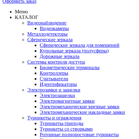
Оформить заказ
Меню
КАТАЛОГ
Видеонаблюдение
Видеокамеры
Металлодетекторы
Сферические зеркала
Сферические зеркала для помещений
Купольные зеркала (полусферы)
Дорожные зеркала
Системы контроля доступа
Биометрические терминалы
Контроллеры
Считыватели
Идентификаторы
Электрозамки и защелки
Электрозащелки
Электромагнитные замки
Электромеханические врезные замки
Электромеханические накладные замки
Турникеты и ограждения
Турникеты-триподы
Турникеты со створками
Роторные полноростовые турникеты