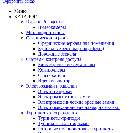
Оформить заказ
Меню
КАТАЛОГ
Видеонаблюдение
Видеокамеры
Металлодетекторы
Сферические зеркала
Сферические зеркала для помещений
Купольные зеркала (полусферы)
Дорожные зеркала
Системы контроля доступа
Биометрические терминалы
Контроллеры
Считыватели
Идентификаторы
Электрозамки и защелки
Электрозащелки
Электромагнитные замки
Электромеханические врезные замки
Электромеханические накладные замки
Турникеты и ограждения
Турникеты-триподы
Турникеты со створками
Роторные полноростовые турникеты