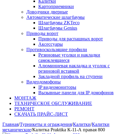
Калитки
Картоприемники
Доводчики дверные
Автоматические шлагбаумы
Шлагбаумы ZKTeco
Шлагбаумы Genius
Приводы ворот
Приводы для распашных ворот
Аксессуары
Противоскользящие профили
Резиновые уголки и накладки
самоклеящиеся
Алюминиевая накладка и уголок с
резиновой вставкой
Закладной профиль на ступени
Видеодомофоны
IP видеомониторы
Вызывные панели для IP домофонов
МОНТАЖ
ТЕХНИЧЕСКОЕ ОБСЛУЖИВАНИЕ
РЕМОНТ
СКАЧАТЬ ПРАЙС-ЛИСТ
Главная
/
Турникеты и ограждения
/
Калитки
/
Калитки
механические
/
Калитка Praktika К-11-А правая 800