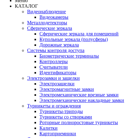
Меню
КАТАЛОГ
Видеонаблюдение
Видеокамеры
Металлодетекторы
Сферические зеркала
Сферические зеркала для помещений
Купольные зеркала (полусферы)
Дорожные зеркала
Системы контроля доступа
Биометрические терминалы
Контроллеры
Считыватели
Идентификаторы
Электрозамки и защелки
Электрозащелки
Электромагнитные замки
Электромеханические врезные замки
Электромеханические накладные замки
Турникеты и ограждения
Турникеты-триподы
Турникеты со створками
Роторные полноростовые турникеты
Калитки
Картоприемники