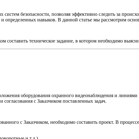
истем безопасности, позволяя эффективно следить за происход
 и определенных навыков. В данной статье мы рассмотрим основ
м составить техническое задание, в котором необходимо выясн
положения оборудования охранного видеонаблюдения и линиями
и согласования с Заказчиком поставленных задач.
ванного с Заказчиком, необходимо составить проект. В процес
оворотные и т.д.).