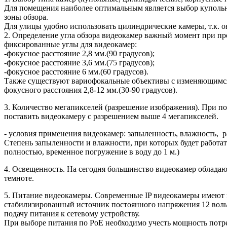
Для помещения наиболее оптимальным является выбор купольны
зоны обзора.
Для улицы удобно использовать цилиндрические камеры, т.к. он
2. Определение угла обзора видеокамер важный момент при пр
фиксированные углы для видеокамер:
-фокусное расстояние 2,8 мм.(90 градусов);
-фокусное расстояние 3,6 мм.(75 градусов);
-фокусное расстояние 6 мм.(60 градусов).
Также существуют вариофокальные объективы с изменяющимся 
фокусного расстояния 2,8-12 мм.(30-90 градусов).
3. Количество мегапикселей (разрешение изображения). При п
поставить видеокамеру с разрешением выше 4 мегапикселей.
- условия применения видеокамер: запыленность, влажность, р
Степень запыленности и влажности, при которых будет работат
полностью, временное погружение в воду до 1 м.)
4. Освещенность. На сегодня большинство видеокамер обладаю
темноте.
5. Питание видеокамеры. Современные IP видеокамеры имеют в
стабилизированный источник постоянного напряжения 12 вольт
подачу питания к сетевому устройству.
При выборе питания по PoE необходимо учесть мощность потр