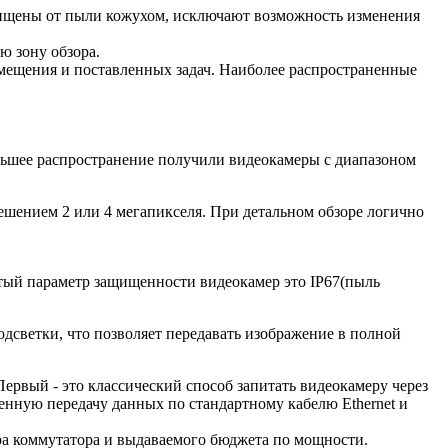
ащищены от пыли кожухом, исключают возможность изменения
ю зону обзора.
омещения и поставленных задач. Наиболее распространенные
ьшее распространение получили видеокамеры с диапазоном
ешением 2 или 4 мегапикселя. При детальном обзоре логично
астый параметр защищенности видеокамер это IP67(пыль
дсветки, что позволяет передавать изображение в полной
ервый - это классический способ запитать видеокамеру через
енную передачу данных по стандартному кабелю Ethernet и
ра коммутатора и выдаваемого бюджета по мощности.