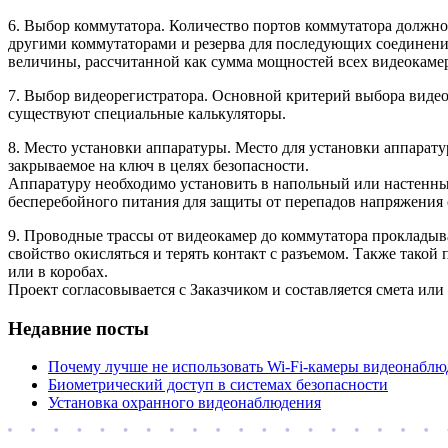
6. Выбор коммутатора. Количество портов коммутатора должн
другими коммутаторами и резерва для последующих соединений.
величины, рассчитанной как сумма мощностей всех видеокаме
7. Выбор видеорегистратора. Основной критерий выбора видео
существуют специальные калькуляторы.
8. Место установки аппаратуры. Место для установки аппарат
закрываемое на ключ в целях безопасности.
Аппаратуру необходимо установить в напольный или настенны
бесперебойного питания для защиты от перепадов напряжения с
9. Проводные трассы от видеокамер до коммутатора прокладыва
свойство окисляться и терять контакт с разъемом. Также тако
или в коробах.
Проект согласовывается с Заказчиком и составляется смета ил
Недавние посты
Почему лучше не использовать Wi-Fi-камеры видеонаблю
Биометрический доступ в системах безопасности
Установка охранного видеонаблюдения