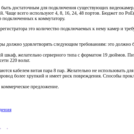
о быть достаточным для подключения существующих видеокамер,
 Чаще всего используют 4, 8, 16, 24, 48 портов. Бюджет по Po
р подключенных к коммутатору.
регистратора это количество подключаемых к нему камер и треб
уры должно удовлетворять следующим требованиям: это должно б
й шкаф, желательно серверного типа с форматом 19 дюймов. Пи
ети 220 вольт.
ются кабелем витая пара 8 пар. Желательно не использовать для
й провод более хрупкий и имеет риск повреждения. Способы про
и коммерческое предложение.
дения