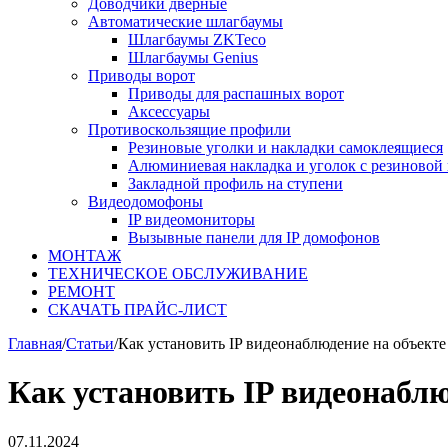
Доводчики дверные
Автоматические шлагбаумы
Шлагбаумы ZKTeco
Шлагбаумы Genius
Приводы ворот
Приводы для распашных ворот
Аксессуары
Противоскользящие профили
Резиновые уголки и накладки самоклеящиеся
Алюминиевая накладка и уголок с резиновой 
Закладной профиль на ступени
Видеодомофоны
IP видеомониторы
Вызывные панели для IP домофонов
МОНТАЖ
ТЕХНИЧЕСКОЕ ОБСЛУЖИВАНИЕ
РЕМОНТ
СКАЧАТЬ ПРАЙС-ЛИСТ
Главная
/
Статьи
/
Как установить IP видеонаблюдение на объекте
Как установить IP видеонаблю
07.11.2024