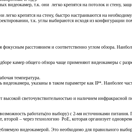
х видеокамер, т.к. они легко крепятся на потолок и стену, з
и легко крепятся на стену, быстро настраиваются на необходиму
оектировании, т.к. углы выбираются исходя из конфигурации п
фокусным расстоянием и соответственно углом обзора. Наибол
одборе камер общего обзора чаще применяют видеокамеры с разр
абочая температура.
ь видеокамера, указаны в таком параметре как IP*. Наиболее ч
т высокой светочувствительностью и наличием инфракрасной по
озможность работать(по выбору) с 2-мя источниками питания. П
, второй – через технологию PoE, которая организует одноврем
ебляемую видеокамерой. Это необходимо для правильного выбо