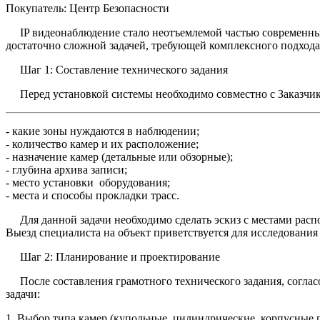
Покупатель: Центр Безопасности
IP видеонаблюдение стало неотъемлемой частью современных с
достаточно сложной задачей, требующей комплексного подхода
Шаг 1: Составление технического задания
Перед установкой системы необходимо совместно с Заказчико
- какие зоны нуждаются в наблюдении;
- количество камер и их расположение;
- назначение камер (детальные или обзорные);
- глубина архива записи;
- место установки оборудования;
- места и способы прокладки трасс.
Для данной задачи необходимо сделать эскиз с местами рас
Выезд специалиста на объект приветствуется для исследования 
Шаг 2: Планирование и проектирование
После составления грамотного технического задания, согласо
задачи:
1. Выбор типа камер (купольные, цилиндрические, корпусные п