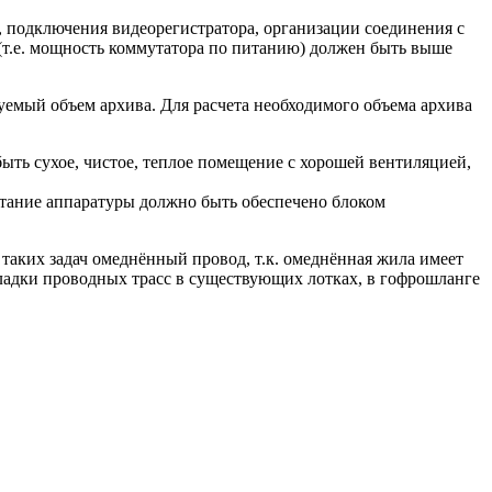
 подключения видеорегистратора, организации соединения с
E(т.е. мощность коммутатора по питанию) должен быть выше
уемый объем архива. Для расчета необходимого объема архива
ыть сухое, чистое, теплое помещение с хорошей вентиляцией,
тание аппаратуры должно быть обеспечено блоком
 таких задач омеднённый провод, т.к. омеднённая жила имеет
кладки проводных трасс в существующих лотках, в гофрошланге