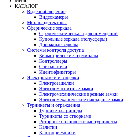
Меню
КАТАЛОГ
Видеонаблюдение
Видеокамеры
Металлодетекторы
Сферические зеркала
Сферические зеркала для помещений
Купольные зеркала (полусферы)
Дорожные зеркала
Системы контроля доступа
Биометрические терминалы
Контроллеры
Считыватели
Идентификаторы
Электрозамки и защелки
Электрозащелки
Электромагнитные замки
Электромеханические врезные замки
Электромеханические накладные замки
Турникеты и ограждения
Турникеты-триподы
Турникеты со створками
Роторные полноростовые турникеты
Калитки
Картоприемники