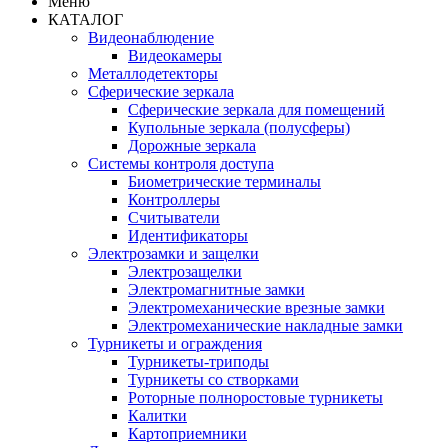
Меню
КАТАЛОГ
Видеонаблюдение
Видеокамеры
Металлодетекторы
Сферические зеркала
Сферические зеркала для помещений
Купольные зеркала (полусферы)
Дорожные зеркала
Системы контроля доступа
Биометрические терминалы
Контроллеры
Считыватели
Идентификаторы
Электрозамки и защелки
Электрозащелки
Электромагнитные замки
Электромеханические врезные замки
Электромеханические накладные замки
Турникеты и ограждения
Турникеты-триподы
Турникеты со створками
Роторные полноростовые турникеты
Калитки
Картоприемники