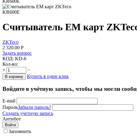
Считыватель EM карт ZKTec
ZKTeco
2 320.00
Р
Задать вопрос
КОД:
KD-6
Кол-во:
+
−
Купить в один клик
В корзину
Войдите в учётную запись, чтобы мы могли сообщ
E-mail
Пароль
Забыли пароль?
Создать учетную запись
Антибот
Войти
Запомнить