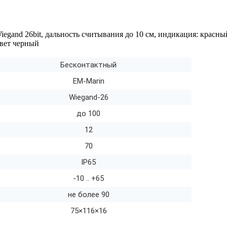
gand 26bit, дальность считывания до 10 см, индикация: красны
цвет черный
Бесконтактный
EM-Marin
Wiegand-26
до 100
12
70
IP65
-10 .. +65
не более 90
75×116×16