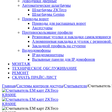
Доводчики дверные
Автоматические шлагбаумы
Шлагбаумы ZKTeco
Шлагбаумы Genius
Приводы ворот
Приводы для распашных ворот
Аксессуары
Противоскользящие профили
Резиновые уголки и накладки самоклеящиеся
Алюминиевая накладка и уголок с резиновой 
Закладной профиль на ступени
Видеодомофоны
IP видеомониторы
Вызывные панели для IP домофонов
МОНТАЖ
ТЕХНИЧЕСКОЕ ОБСЛУЖИВАНИЕ
РЕМОНТ
СКАЧАТЬ ПРАЙС-ЛИСТ
Главная
/
Системы контроля доступа
/
Считыватели
/
Считыватель