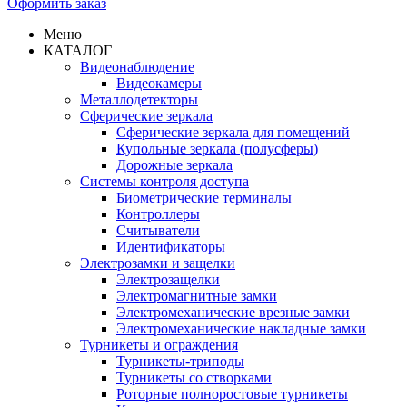
Оформить заказ
Меню
КАТАЛОГ
Видеонаблюдение
Видеокамеры
Металлодетекторы
Сферические зеркала
Сферические зеркала для помещений
Купольные зеркала (полусферы)
Дорожные зеркала
Системы контроля доступа
Биометрические терминалы
Контроллеры
Считыватели
Идентификаторы
Электрозамки и защелки
Электрозащелки
Электромагнитные замки
Электромеханические врезные замки
Электромеханические накладные замки
Турникеты и ограждения
Турникеты-триподы
Турникеты со створками
Роторные полноростовые турникеты