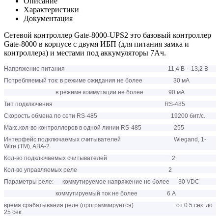
Описание
Характеристики
Документация
Сетевой контроллер Gate-8000-UPS2 это базовый контроллер
Gate-8000 в корпусе с двумя ИБП (для питания замка и
контроллера) и местами под аккумуляторы 7Ач.
Напряжение питания 11,4 В – 13,2 В
Потребляемый ток: в режиме ожидания не более 30 мА
в режиме коммутации не более 90 мА
Тип подключения RS-485
Скорость обмена по сети RS-485 19200 бит/с.
Макс.кол-во контроллеров в одной линии RS-485 255
Интерфейс подключаемых считывателей Wiegand, 1-
Wire (TM), ABA-2
Кол-во подключаемых считывателей 2
Кол-во управляемых реле 2
Параметры реле: коммутируемое напряжение не более 30 VDC
коммутируемый ток не более 6 А
время срабатывания реле (программируется) от 0.5 сек. до
25 сек.