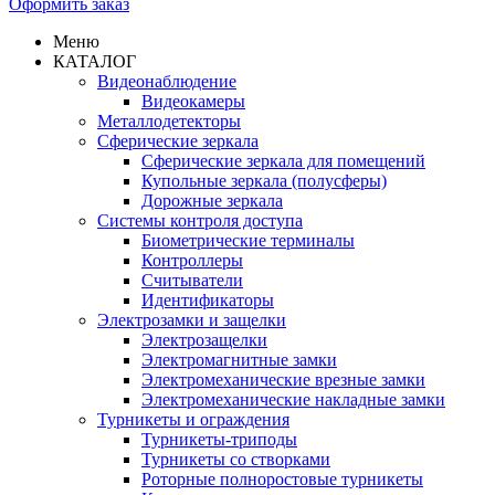
Оформить заказ
Меню
КАТАЛОГ
Видеонаблюдение
Видеокамеры
Металлодетекторы
Сферические зеркала
Сферические зеркала для помещений
Купольные зеркала (полусферы)
Дорожные зеркала
Системы контроля доступа
Биометрические терминалы
Контроллеры
Считыватели
Идентификаторы
Электрозамки и защелки
Электрозащелки
Электромагнитные замки
Электромеханические врезные замки
Электромеханические накладные замки
Турникеты и ограждения
Турникеты-триподы
Турникеты со створками
Роторные полноростовые турникеты