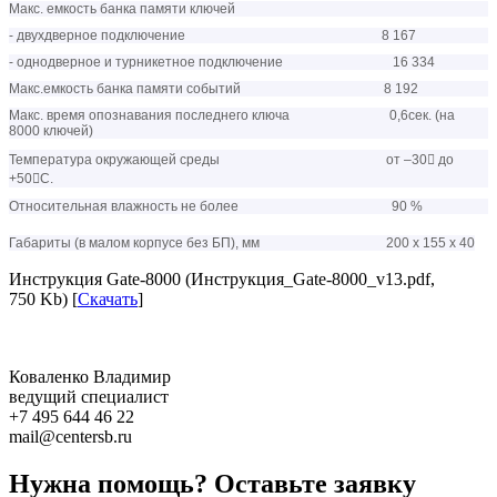
Макс. емкость банка памяти ключей
- двухдверное подключение 8 167
- однодверное и турникетное подключение 16 334
Макс.емкость банка памяти событий 8 192
Макс. время опознавания последнего ключа 0,6сек. (на
8000 ключей)
Температура окружающей среды от –30 до
+50С.
Относительная влажность не более 90 %
Габариты (в малом корпусе без БП), мм 200 х 155 х 40
Инструкция Gate-8000 (Инструкция_Gate-8000_v13.pdf,
750 Kb) [
Скачать
]
Коваленко Владимир
ведущий специалист
+7 495 644 46 22
mail@centersb.ru
Нужна помощь? Оставьте заявку