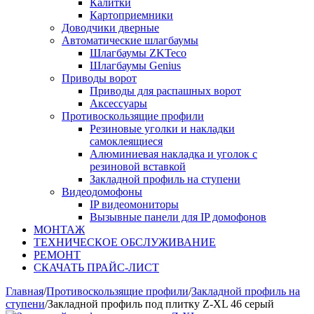
Калитки
Картоприемники
Доводчики дверные
Автоматические шлагбаумы
Шлагбаумы ZKTeco
Шлагбаумы Genius
Приводы ворот
Приводы для распашных ворот
Аксессуары
Противоскользящие профили
Резиновые уголки и накладки
самоклеящиеся
Алюминиевая накладка и уголок с
резиновой вставкой
Закладной профиль на ступени
Видеодомофоны
IP видеомониторы
Вызывные панели для IP домофонов
МОНТАЖ
ТЕХНИЧЕСКОЕ ОБСЛУЖИВАНИЕ
РЕМОНТ
СКАЧАТЬ ПРАЙС-ЛИСТ
Главная
/
Противоскользящие профили
/
Закладной профиль на
ступени
/
Закладной профиль под плитку Z-XL 46 серый