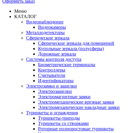
Оформить заказ
Меню
КАТАЛОГ
Видеонаблюдение
Видеокамеры
Металлодетекторы
Сферические зеркала
Сферические зеркала для помещений
Купольные зеркала (полусферы)
Дорожные зеркала
Системы контроля доступа
Биометрические терминалы
Контроллеры
Считыватели
Идентификаторы
Электрозамки и защелки
Электрозащелки
Электромагнитные замки
Электромеханические врезные замки
Электромеханические накладные замки
Турникеты и ограждения
Турникеты-триподы
Турникеты со створками
Роторные полноростовые турникеты