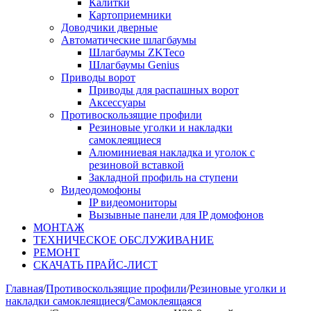
Калитки
Картоприемники
Доводчики дверные
Автоматические шлагбаумы
Шлагбаумы ZKTeco
Шлагбаумы Genius
Приводы ворот
Приводы для распашных ворот
Аксессуары
Противоскользящие профили
Резиновые уголки и накладки
самоклеящиеся
Алюминиевая накладка и уголок с
резиновой вставкой
Закладной профиль на ступени
Видеодомофоны
IP видеомониторы
Вызывные панели для IP домофонов
МОНТАЖ
ТЕХНИЧЕСКОЕ ОБСЛУЖИВАНИЕ
РЕМОНТ
СКАЧАТЬ ПРАЙС-ЛИСТ
Главная
/
Противоскользящие профили
/
Резиновые уголки и
накладки самоклеящиеся
/
Самоклеящаяся