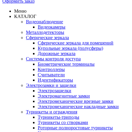
Оформить заказ
Меню
КАТАЛОГ
Видеонаблюдение
Видеокамеры
Металлодетекторы
Сферические зеркала
Сферические зеркала для помещений
Купольные зеркала (полусферы)
Дорожные зеркала
Системы контроля доступа
Биометрические терминалы
Контроллеры
Считыватели
Идентификаторы
Электрозамки и защелки
Электрозащелки
Электромагнитные замки
Электромеханические врезные замки
Электромеханические накладные замки
Турникеты и ограждения
Турникеты-триподы
Турникеты со створками
Роторные полноростовые турникеты