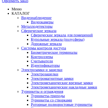
Оформить заказ
Меню
КАТАЛОГ
Видеонаблюдение
Видеокамеры
Металлодетекторы
Сферические зеркала
Сферические зеркала для помещений
Купольные зеркала (полусферы)
Дорожные зеркала
Системы контроля доступа
Биометрические терминалы
Контроллеры
Считыватели
Идентификаторы
Электрозамки и защелки
Электрозащелки
Электромагнитные замки
Электромеханические врезные замки
Электромеханические накладные замки
Турникеты и ограждения
Турникеты-триподы
Турникеты со створками
Роторные полноростовые турникеты