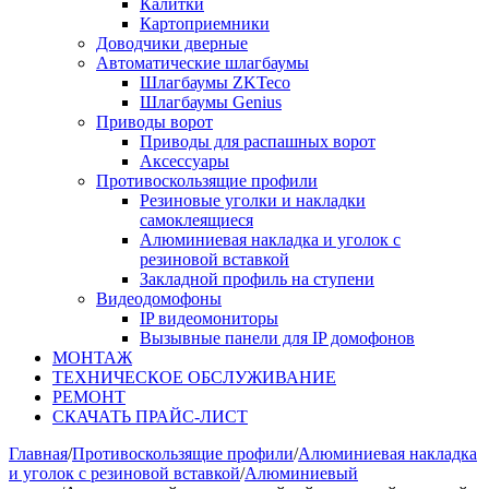
Калитки
Картоприемники
Доводчики дверные
Автоматические шлагбаумы
Шлагбаумы ZKTeco
Шлагбаумы Genius
Приводы ворот
Приводы для распашных ворот
Аксессуары
Противоскользящие профили
Резиновые уголки и накладки
самоклеящиеся
Алюминиевая накладка и уголок с
резиновой вставкой
Закладной профиль на ступени
Видеодомофоны
IP видеомониторы
Вызывные панели для IP домофонов
МОНТАЖ
ТЕХНИЧЕСКОЕ ОБСЛУЖИВАНИЕ
РЕМОНТ
СКАЧАТЬ ПРАЙС-ЛИСТ
Главная
/
Противоскользящие профили
/
Алюминиевая накладка
и уголок с резиновой вставкой
/
Алюминиевый