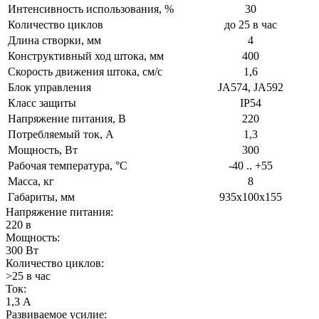
Интенсивность использования, %
30
Количество циклов
до 25 в час
Длина створки, мм
4
Конструктивный ход штока, мм
400
Скорость движения штока, см/с
1,6
Блок управления
JA574, JA592
Класс защиты
IP54
Напряжение питания, В
220
Потребляемый ток, A
1,3
Мощность, Вт
300
Рабочая температура, °C
-40 .. +55
Масса, кг
8
Габариты, мм
935x100x155
Напряжение питания:
220 в
Мощность:
300 Вт
Количество циклов:
>25 в час
Ток:
1,3 А
Развиваемое усилие: