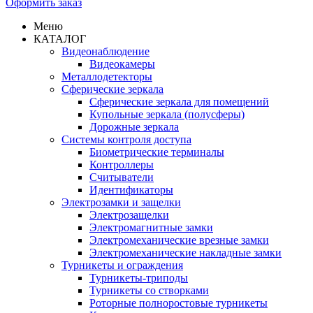
Оформить заказ
Меню
КАТАЛОГ
Видеонаблюдение
Видеокамеры
Металлодетекторы
Сферические зеркала
Сферические зеркала для помещений
Купольные зеркала (полусферы)
Дорожные зеркала
Системы контроля доступа
Биометрические терминалы
Контроллеры
Считыватели
Идентификаторы
Электрозамки и защелки
Электрозащелки
Электромагнитные замки
Электромеханические врезные замки
Электромеханические накладные замки
Турникеты и ограждения
Турникеты-триподы
Турникеты со створками
Роторные полноростовые турникеты