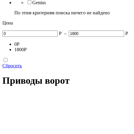
Genius
По этим критериям поиска ничего не найдено
Цена
Р
–
Р
0
Р
1800
Р
Сбросить
Приводы ворот