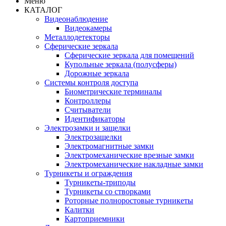
Меню
КАТАЛОГ
Видеонаблюдение
Видеокамеры
Металлодетекторы
Сферические зеркала
Сферические зеркала для помещений
Купольные зеркала (полусферы)
Дорожные зеркала
Системы контроля доступа
Биометрические терминалы
Контроллеры
Считыватели
Идентификаторы
Электрозамки и защелки
Электрозащелки
Электромагнитные замки
Электромеханические врезные замки
Электромеханические накладные замки
Турникеты и ограждения
Турникеты-триподы
Турникеты со створками
Роторные полноростовые турникеты
Калитки
Картоприемники