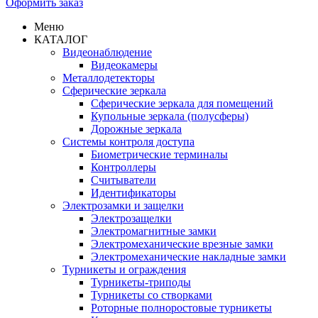
Оформить заказ
Меню
КАТАЛОГ
Видеонаблюдение
Видеокамеры
Металлодетекторы
Сферические зеркала
Сферические зеркала для помещений
Купольные зеркала (полусферы)
Дорожные зеркала
Системы контроля доступа
Биометрические терминалы
Контроллеры
Считыватели
Идентификаторы
Электрозамки и защелки
Электрозащелки
Электромагнитные замки
Электромеханические врезные замки
Электромеханические накладные замки
Турникеты и ограждения
Турникеты-триподы
Турникеты со створками
Роторные полноростовые турникеты