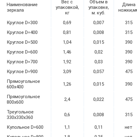
Вес с
Объем в
Наименование
Длина
упаковкой,
упаковке,
зеркала
ножки,м
кг
м. куб.
Круглое D=300
0,69
0,007
315
Круглое D=400
0,81
0,008
315
Круглое D=500
1,04
0,015
390
Круглое D=600
1,46
0,02
390
Круглое D=700
1,92
0,03
390
Круглое D=900
3,09
0,057
475
Прямоугольное
1,26
0,015
390
600х400
Прямоугольное
2,4
0,022
475
800х600
Треугольное
0,6
0,008
315
330х330х360
Купольное D=600
1,1
0,11
нет