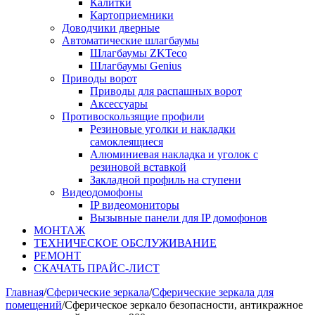
Калитки
Картоприемники
Доводчики дверные
Автоматические шлагбаумы
Шлагбаумы ZKTeco
Шлагбаумы Genius
Приводы ворот
Приводы для распашных ворот
Аксессуары
Противоскользящие профили
Резиновые уголки и накладки
самоклеящиеся
Алюминиевая накладка и уголок с
резиновой вставкой
Закладной профиль на ступени
Видеодомофоны
IP видеомониторы
Вызывные панели для IP домофонов
МОНТАЖ
ТЕХНИЧЕСКОЕ ОБСЛУЖИВАНИЕ
РЕМОНТ
СКАЧАТЬ ПРАЙС-ЛИСТ
Главная
/
Сферические зеркала
/
Сферические зеркала для
помещений
/
Сферическое зеркало безопасности, антикражное