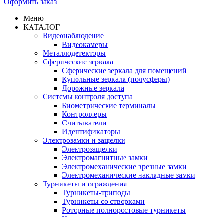
Оформить заказ
Меню
КАТАЛОГ
Видеонаблюдение
Видеокамеры
Металлодетекторы
Сферические зеркала
Сферические зеркала для помещений
Купольные зеркала (полусферы)
Дорожные зеркала
Системы контроля доступа
Биометрические терминалы
Контроллеры
Считыватели
Идентификаторы
Электрозамки и защелки
Электрозащелки
Электромагнитные замки
Электромеханические врезные замки
Электромеханические накладные замки
Турникеты и ограждения
Турникеты-триподы
Турникеты со створками
Роторные полноростовые турникеты