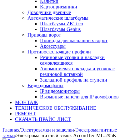
Калитки
Картоприемники
Доводчики дверные
Автоматические шлагбаумы
Шлагбаумы ZKTeco
Шлагбаумы Genius
Приводы ворот
Приводы для распашных ворот
Аксессуары
Противоскользящие профили
Резиновые уголки и накладки
самоклеящиеся
Алюминиевая накладка и уголок с
резиновой вставкой
Закладной профиль на ступени
Видеодомофоны
IP видеомониторы
Вызывные панели для IP домофонов
МОНТАЖ
ТЕХНИЧЕСКОЕ ОБСЛУЖИВАНИЕ
РЕМОНТ
СКАЧАТЬ ПРАЙС-ЛИСТ
Главная
/
Электрозамки и защелки
/
Электромагнитные
замки
/
Электромагнитный замок AccordTec ML-295K