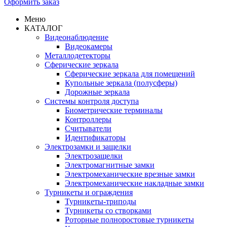
Оформить заказ
Меню
КАТАЛОГ
Видеонаблюдение
Видеокамеры
Металлодетекторы
Сферические зеркала
Сферические зеркала для помещений
Купольные зеркала (полусферы)
Дорожные зеркала
Системы контроля доступа
Биометрические терминалы
Контроллеры
Считыватели
Идентификаторы
Электрозамки и защелки
Электрозащелки
Электромагнитные замки
Электромеханические врезные замки
Электромеханические накладные замки
Турникеты и ограждения
Турникеты-триподы
Турникеты со створками
Роторные полноростовые турникеты