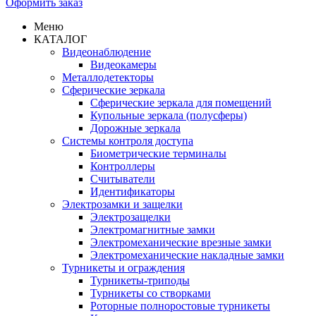
Оформить заказ
Меню
КАТАЛОГ
Видеонаблюдение
Видеокамеры
Металлодетекторы
Сферические зеркала
Сферические зеркала для помещений
Купольные зеркала (полусферы)
Дорожные зеркала
Системы контроля доступа
Биометрические терминалы
Контроллеры
Считыватели
Идентификаторы
Электрозамки и защелки
Электрозащелки
Электромагнитные замки
Электромеханические врезные замки
Электромеханические накладные замки
Турникеты и ограждения
Турникеты-триподы
Турникеты со створками
Роторные полноростовые турникеты