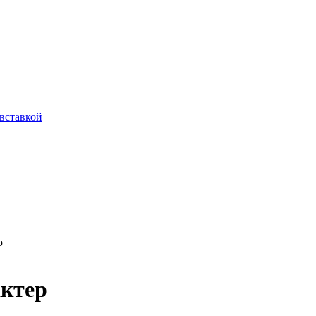
вставкой
р
актер