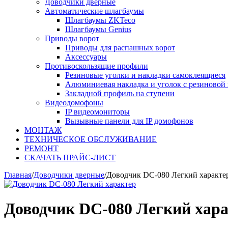
Доводчики дверные
Автоматические шлагбаумы
Шлагбаумы ZKTeco
Шлагбаумы Genius
Приводы ворот
Приводы для распашных ворот
Аксессуары
Противоскользящие профили
Резиновые уголки и накладки самоклеящиеся
Алюминиевая накладка и уголок с резиновой 
Закладной профиль на ступени
Видеодомофоны
IP видеомониторы
Вызывные панели для IP домофонов
МОНТАЖ
ТЕХНИЧЕСКОЕ ОБСЛУЖИВАНИЕ
РЕМОНТ
СКАЧАТЬ ПРАЙС-ЛИСТ
Главная
/
Доводчики дверные
/
Доводчик DC-080 Легкий характе
Доводчик DC-080 Легкий хар