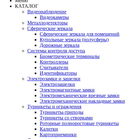
Меню
КАТАЛОГ
Видеонаблюдение
Видеокамеры
Металлодетекторы
Сферические зеркала
Сферические зеркала для помещений
Купольные зеркала (полусферы)
Дорожные зеркала
Системы контроля доступа
Биометрические терминалы
Контроллеры
Считыватели
Идентификаторы
Электрозамки и защелки
Электрозащелки
Электромагнитные замки
Электромеханические врезные замки
Электромеханические накладные замки
Турникеты и ограждения
Турникеты-триподы
Турникеты со створками
Роторные полноростовые турникеты
Калитки
Картоприемники